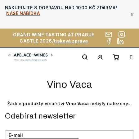
Přejít
NAKUPUJTE S DOPRAVOU NAD 1000 KČ ZDARMA!
na
NAŠE NABÍDKA
obsah
GRAND WINE TASTING AT PRAGUE
CASTLE 2026/
tisková zpráva
Nákupn
Hledat
Přihlášení
Víno Vaca
košík
Žádné produkty vinařství
Víno Vaca
nebyly nalezeny...
Odebírat newsletter
E-mail