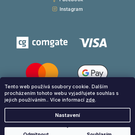
Instagram
Tento web používá soubory cookie. Dalším
procházením tohoto webu vyjadřujete souhlas s
jejich používáním.. Více informací
zde
.
Nastavení
Z
Copyright 2026
E-shop apelace-wines.cz
. Všechna
á
práva vyhrazena.
Odmítnout
Souhlasím