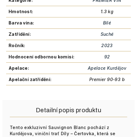
Kategorie
:
PREMIER VIN
Hmotnost
:
1.3 kg
Barva vína
:
Bílé
Zatřídění
:
Suché
Ročník
:
2023
Hodnocení odbornou komisí
:
92
Apelace
:
Apelace Kurdějov
Apelační zatřídění
:
Premier 90-93 b
Detailní popis produktu
Tento exkluzivní Sauvignon Blanc pochází z
Kurdějova, viniční trať Díly – Čertovka, která se