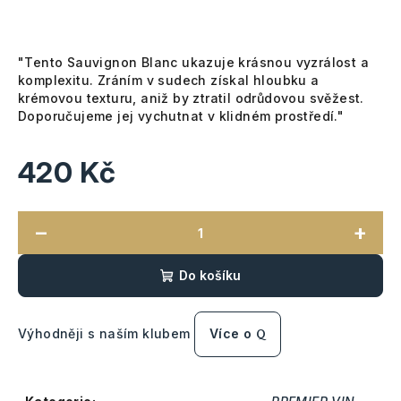
"
Tento Sauvignon Blanc ukazuje krásnou vyzrálost a
komplexitu. Zráním v sudech získal hloubku a
krémovou texturu, aniž by ztratil odrůdovou svěžest.
Doporučujeme jej vychutnat v klidném prostředí."
420 Kč
Měrná
cena:
−
+
Do košíku
Výhodněji s naším klubem
Více o
Q