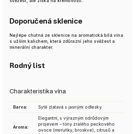
svěžest, ale získá na krémovosti.
Doporučená sklenice
Nejlépe chutná ze sklenice na aromatická bílá vína
s užším kalichem, která zdůrazní jeho svěžest a
minerální charakter.
Rodný list
Charakteristika vína
Barva:
Sytě zlatavá s jasnými odlesky.
Elegantní, s výrazným odrůdovým
projevem – tóny zralého peckového
Aroma:
ovoce (meruňky, broskve), citrusů a