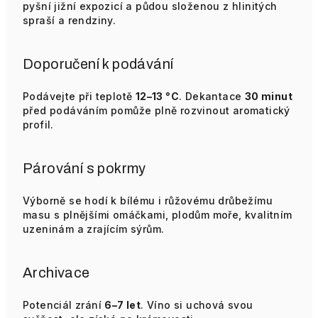
pyšní jižní expozicí a půdou složenou z hlinitých
spraší a rendziny.
Doporučení k podávání
Podávejte při teplotě
12–13 °C
. Dekantace
30 minut
před podáváním pomůže plně rozvinout aromatický
profil.
Párování s pokrmy
Výborně se hodí k bílému i růžovému drůbežímu
masu s plnějšími omáčkami, plodům moře, kvalitním
uzeninám a zrajícím sýrům.
Archivace
Potenciál zrání
6–7 let
. Víno si uchová svou