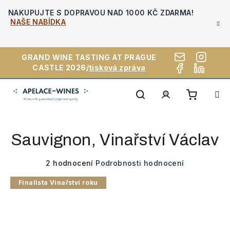
Přejít
NAKUPUJTE S DOPRAVOU NAD 1000 KČ ZDARMA!
na
NAŠE NABÍDKA
obsah
GRAND WINE TASTING AT PRAGUE
CASTLE 2026/
tisková zpráva
Nákupn
Hledat
Přihlášení
Sauvignon, Vinařství Václav
košík
Průměrné
2 hodnocení
Podrobnosti hodnocení
hodnocení
Finalista Vinařství roku
produktu
je
5,0
z
5