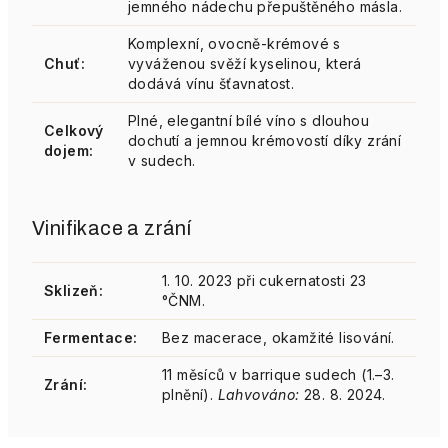
jemného nádechu přepuštěného másla.
Komplexní, ovocně-krémové s
Chuť:
vyváženou svěží kyselinou, která
dodává vínu šťavnatost.
Plné, elegantní bílé víno s dlouhou
Celkový
dochutí a jemnou krémovostí díky zrání
dojem:
v sudech.
Vinifikace a zrání
1. 10. 2023 při cukernatosti 23
Sklizeň:
°ČNM.
Fermentace:
Bez macerace, okamžité lisování.
11 měsíců v barrique sudech (1.–3.
Zrání:
plnění).
Lahvováno:
28. 8. 2024.