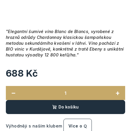
"Elegantní šumivé víno Blanc de Blancs, vyrobené z
hroznů odrůdy Chardonnay klasickou šampaňskou
metodou sekundárního kvašení v láhvi. Víno pochází z
BIO vinic v Kurdějově, konkrétně z tratě Ebeny s unikátní
hustotou výsadby 12 800 keřů/ha."
688 Kč
Měrná
cena:
−
+
Do košíku
Výhodněji s naším klubem
Více o
Q