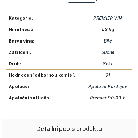
Kategorie
:
PREMIER VIN
Hmotnost
:
1.3 kg
Barva vína
:
Bílé
Zatřídění
:
Suché
Druh
:
Sekt
Hodnocení odbornou komisí
:
91
Apelace
:
Apelace Kurdějov
Apelační zatřídění
:
Premier 90-93 b
Detailní popis produktu