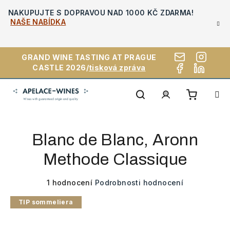
Přejít
NAKUPUJTE S DOPRAVOU NAD 1000 KČ ZDARMA!
na
NAŠE NABÍDKA
obsah
GRAND WINE TASTING AT PRAGUE
CASTLE 2026/
tisková zpráva
Nákupn
Hledat
Přihlášení
Blanc de Blanc, Aronn
košík
Methode Classique
Průměrné
1 hodnocení
Podrobnosti hodnocení
hodnocení
TIP sommeliera
produktu
je
5,0