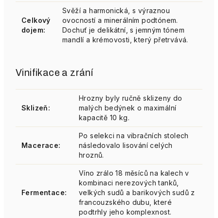
Svěží a harmonická, s výraznou
Celkový
ovocností a minerálním podtónem.
dojem:
Dochuť je delikátní, s jemným tónem
mandlí a krémovosti, který přetrvává.
Vinifikace a zrání
Hrozny byly ručně sklizeny do
Sklizeň:
malých bedýnek o maximální
kapacitě 10 kg.
Po selekci na vibračních stolech
Macerace:
následovalo lisování celých
hroznů.
Víno zrálo 18 měsíců na kalech v
kombinaci nerezových tanků,
Fermentace:
velkých sudů a barikových sudů z
francouzského dubu, které
podtrhly jeho komplexnost.